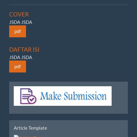
COVER
JSDA JSDA
pdf
DAFTAR ISI
JSDA JSDA
pdf
Make
Submission
tools
Article Template