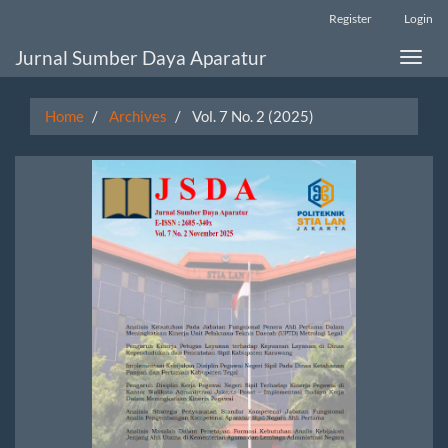
Main
Register
Login
Navigation
Main
Jurnal Sumber Daya Aparatur
Toggle
Content
naviga
Sidebar
Home
Archives
Vol. 7 No. 2 (2025)