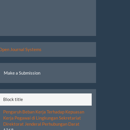
eveloped
Open Journal Systems
y
ake
Make a Submission
ubmission
Block title
Pengaruh Beban Kerja Terhadap Kepuasan
Kerja Pegawai di Lingkungan Sekretariat
Direktorat Jenderal Perhubungan Darat
1368