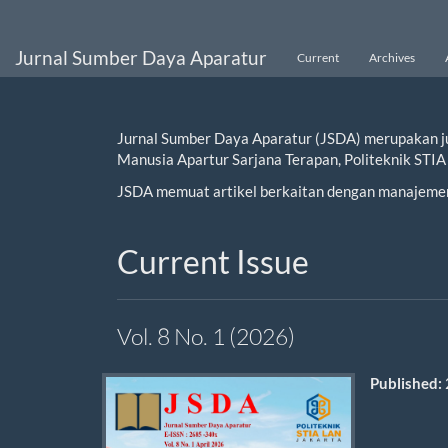
Main
Navigation
Main
Jurnal Sumber Daya Aparatur
Current
Archives
Content
Sidebar
Jurnal Sumber Daya Aparatur (JSDA) merupakan j
Manusia Apartur Sarjana Terapan, Politeknik STIA
JSDA memuat artikel berkaitan dengan manajeme
Current Issue
Vol. 8 No. 1 (2026)
Published: