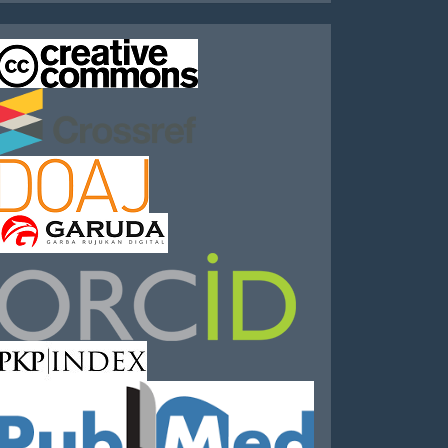
IndexedBy