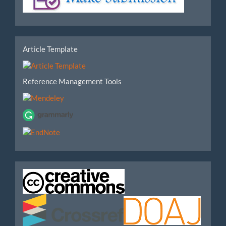
Submission
tools
Article Template
Reference Management Tools
IndexedBy