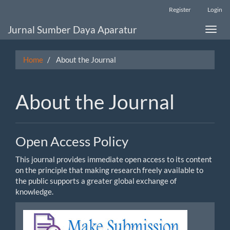
Main
Register
Login
Navigation
Main
Jurnal Sumber Daya Aparatur
Toggle
Content
naviga
Sidebar
Home
About the Journal
About the Journal
Open Access Policy
This journal provides immediate open access to its content
on the principle that making research freely available to
the public supports a greater global exchange of
knowledge.
Make