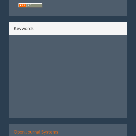
Keywords
Developed
Open Journal Systems