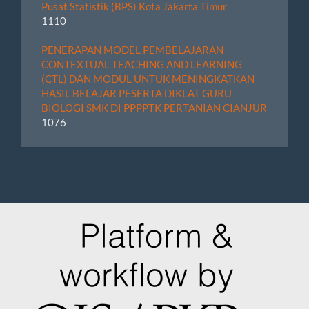
Pusat Statistik (BPS) Kota Jakarta Timur
1110
PENERAPAN MODEL PEMBELAJARAN
CONTEXTUAL TEACHING AND LEARNING
(CTL) DAN MODUL UNTUK MENINGKATKAN
HASIL BELAJAR PESERTA DIKLAT GURU
BIOLOGI SMK DI PPPPTK PERTANIAN CIANJUR
1076