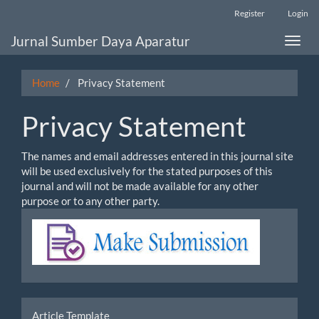
Main
Register
Login
Navigation
Main
Jurnal Sumber Daya Aparatur
Toggle
Content
naviga
Sidebar
Home
Privacy Statement
Privacy Statement
The names and email addresses entered in this journal site
will be used exclusively for the stated purposes of this
journal and will not be made available for any other
purpose or to any other party.
Make
Submission
tools
Article Template