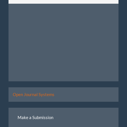
Developed
Open Journal Systems
By
Make
Make a Submission
a