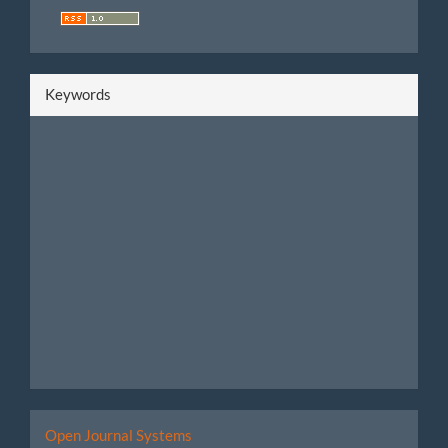
Keywords
Developed
Open Journal Systems