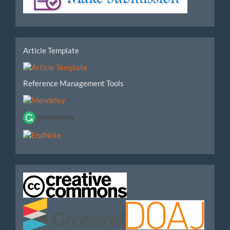
Submission
tools
Article Template
Reference Management Tools
IndexedBy