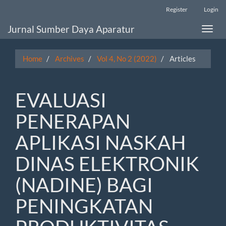
Main
Register
Login
Navigation
Main
Jurnal Sumber Daya Aparatur
Toggle
Content
naviga
Sidebar
Home
Archives
Vol 4, No 2 (2022)
Articles
EVALUASI
PENERAPAN
APLIKASI NASKAH
DINAS ELEKTRONIK
(NADINE) BAGI
PENINGKATAN