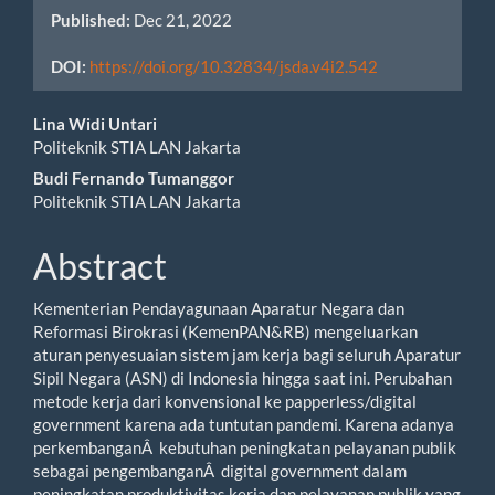
Published:
Dec 21, 2022
DOI:
https://doi.org/10.32834/jsda.v4i2.542
Main
Lina Widi Untari
Politeknik STIA LAN Jakarta
Article
Budi Fernando Tumanggor
Content
Politeknik STIA LAN Jakarta
Abstract
Kementerian Pendayagunaan Aparatur Negara dan
Reformasi Birokrasi (KemenPAN&RB) mengeluarkan
aturan penyesuaian sistem jam kerja bagi seluruh Aparatur
Sipil Negara (ASN) di Indonesia hingga saat ini. Perubahan
metode kerja dari konvensional ke papperless/digital
government karena ada tuntutan pandemi. Karena adanya
perkembanganÂ kebutuhan peningkatan pelayanan publik
sebagai pengembanganÂ digital government dalam
peningkatan produktivitas kerja dan pelayanan publik yang