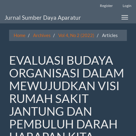
Main
Register
Login
Navigation
Main
Jurnal Sumber Daya Aparatur
Toggle
Content
naviga
Sidebar
Home
Archives
Vol 4, No 2 (2022)
Articles
EVALUASI BUDAYA
ORGANISASI DALAM
MEWUJUDKAN VISI
RUMAH SAKIT
JANTUNG DAN
PEMBULUH DARAH