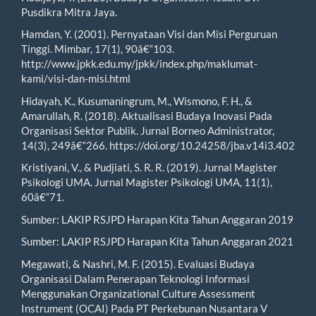
Pusdikra Mitra Jaya.
Hamdan, Y. (2001). Pernyataan Visi dan Misi Perguruan
Tinggi. Mimbar, 17(1), 90â€“103.
http://www.jpkk.edu.my/jpkk/index.php/maklumat-
kami/visi-dan-misi.html
Hidayah, K., Kusumaningrum, M., Wismono, F. H., &
Amarullah, R. (2018). Aktualisasi Budaya Inovasi Pada
Organisasi Sektor Publik. Jurnal Borneo Administrator,
14(3), 249â€“266. https://doi.org/10.24258/jba.v14i3.402
Kristiyani, V., & Pudjiati, S. R. R. (2019). Jurnal Magister
Psikologi UMA. Jurnal Magister Psikologi UMA, 11(1),
60â€“71.
Sumber: LAKIP RSJPD Harapan Kita Tahun Anggaran 2019
Sumber: LAKIP RSJPD Harapan Kita Tahun Anggaran 2021
Megawati, & Nashri, M. F. (2015). Evaluasi Budaya
Organisasi Dalam Penerapan Teknologi Informasi
Menggunakan Organizational Culture Assessment
Instrument (OCAI) Pada PT Perkebunan Nusantara V