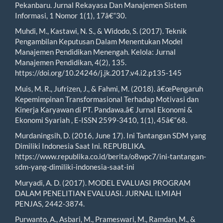
Pekanbaru. Jurnal Rekayasa Dan Manajemen Sistem
Informasi, 1 Nomor 1(1), 17â€“30.
Muhdi, M., Kastawi, N. S., & Widodo, S. (2017). Teknik
Pengambilan Keputusan Dalam Menentukan Model
Manajemen Pendidikan Menengah. Kelola: Jurnal
Manajemen Pendidikan, 4(2), 135.
https://doi.org/10.24246/j.jk.2017.v4.i2.p135-145
Muis, M. R., Jufrizen, J., & Fahmi, M. (2018). â€œPengaruh
Kepemimpinan Transformasional Terhadap Motivasi dan
Kinerja Karyawan di PT. Pandawa.â€ Jurnal Ekonomi &
Ekonomi Syariah , E-ISSN 2599-3410, 1(1), 45â€“68.
Murdaningsih, D. (2016, June 17). Ini Tantangan SDM yang
Dimiliki Indonesia Saat Ini. REPUBLIKA.
https://www.republika.co.id/berita/o8wpc7/ini-tantangan-
sdm-yang-dimiliki-indonesia-saat-ini
Muryadi, A. D. (2017). MODEL EVALUASI PROGRAM
DALAM PENELITIAN EVALUASI. JURNAL ILMIAH
PENJAS, 2442-3874.
Purwanto, A., Asbari, M., Prameswari, M., Ramdan, M., &