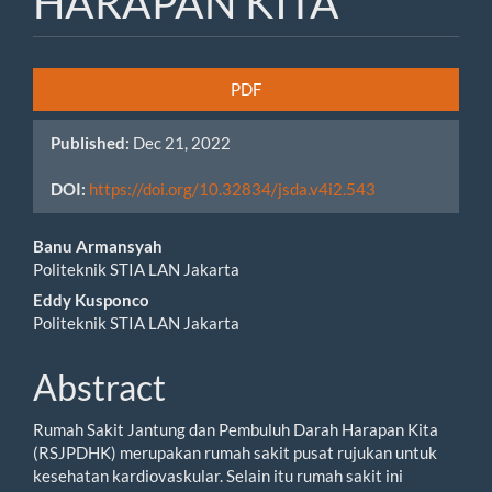
HARAPAN KITA
Article
PDF
Sidebar
Published:
Dec 21, 2022
DOI:
https://doi.org/10.32834/jsda.v4i2.543
Main
Banu Armansyah
Politeknik STIA LAN Jakarta
Article
Eddy Kusponco
Content
Politeknik STIA LAN Jakarta
Abstract
Rumah Sakit Jantung dan Pembuluh Darah Harapan Kita
(RSJPDHK) merupakan rumah sakit pusat rujukan untuk
kesehatan kardiovaskular. Selain itu rumah sakit ini