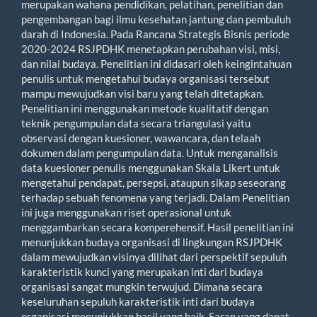
merupakan wahana pendidikan, pelatihan, penelitian dan
pengembangan bagi ilmu kesehatan jantung dan pembuluh
darah di Indonesia. Pada Rancana Strategis Bisnis periode
2020-2024 RSJPDHK menetapkan perubahan visi, misi,
dan nilai budaya. Penelitian ini didasari oleh keingintahuan
penulis untuk mengetahui budaya organisasi tersebut
mampu mewujudkan visi baru yang telah ditetapkan.
Penelitian ini menggunakan metode kualitatif dengan
teknik pengumpulan data secara triangulasi yaitu
observasi dengan kuesioner, wawancara, dan telaah
dokumen dalam pengumpulan data. Untuk menganalisis
data kuesioner penulis menggunakan Skala Likert untuk
mengetahui pendapat, persepsi, ataupun sikap seseorang
terhadap sebuah fenomena yang terjadi. Dalam Penelitian
ini juga menggunakan riset operasional untuk
menggambarkan secara komperehensif. Hasil penelitian ini
menunjukkan budaya organisasi di lingkungan RSJPDHK
dalam mewujudkan visinya dilihat dari perspektif sepuluh
karakteristik kunci yang merupakan inti dari budaya
organisasi sangat mungkin terwujud. Dimana secara
keseluruhan sepuluh karakteristik inti dari budaya
organisasi menunjukkan hasil yang baik. Saran yang dapat