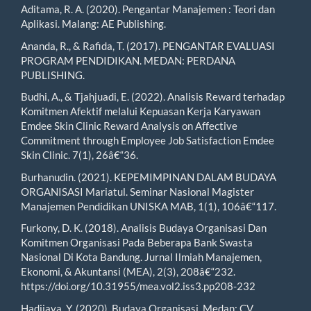
Aditama, R. A. (2020). Pengantar Manajemen : Teori dan
Aplikasi. Malang: AE Publishing.
Ananda, R., & Rafida, T. (2017). PENGANTAR EVALUASI
PROGRAM PENDIDIKAN. MEDAN: PERDANA
PUBLISHING.
Budhi, A., & Tjahjuadi, E. (2022). Analisis Reward terhadap
Komitmen Afektif melalui Kepuasan Kerja Karyawan
Emdee Skin Clinic Reward Analysis on Affective
Commitment through Employee Job Satisfaction Emdee
Skin Clinic. 7(1), 26â€“36.
Burhanudin. (2021). KEPEMIMPINAN DALAM BUDAYA
ORGANISASI Mariatul. Seminar Nasional Magister
Manajemen Pendidikan UNISKA MAB, 1(1), 106â€“117.
Furkony, D. K. (2018). Analisis Budaya Organisasi Dan
Komitmen Organisasi Pada Beberapa Bank Swasta
Nasional Di Kota Bandung. Jurnal Ilmiah Manajemen,
Ekonomi, & Akuntansi (MEA), 2(3), 208â€“232.
https://doi.org/10.31955/mea.vol2.iss3.pp208-232
Hadijaya, Y. (2020). Budaya Organisasi. Medan: CV.