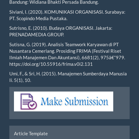
Bandung: Widiana Bhakti Persada Bandung.
Siviani, I. (2020). KOMUNIKASI ORGANISASI. Surabaya:
PT. Scopindo Media Pustaka.
Sutrisno, E. (2010). Budaya ORGANISASI. Jakarta:
PRENADAMEDIA GROUP.
Sutisna, G. (2019). Analisis Teamwork Karyawan di PT
Nusantara Cemerlang. Prosiding FRIMA (Festival Riset
Ilmiah Manajemen Dan Akuntansi), 6681(2), 975â€“979.
https://doi.org/10.55916/frima.v0i2.131
Umi, F., & Sri, H. (2015). Manajemen Sumberdaya Manusia
Ii. 5(1), 10.
Make
Submission
tools
Article Template