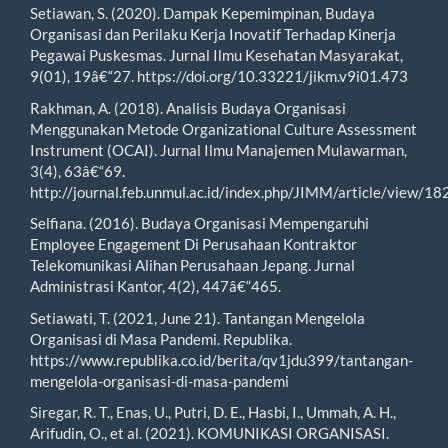
Setiawan, S. (2020). Dampak Kepemimpinan, Budaya
Organisasi dan Perilaku Kerja Inovatif Terhadap Kinerja
Pegawai Puskesmas. Jurnal Ilmu Kesehatan Masyarakat,
9(01), 19â€“27. https://doi.org/10.33221/jikm.v9i01.473
Rakhman, A. (2018). Analisis Budaya Organisasi
Menggunakan Metode Organizational Culture Assessment
Instrument (OCAI). Jurnal Ilmu Manajemen Mulawarman,
3(4), 63â€“69.
http://journal.feb.unmul.ac.id/index.php/JIMM/article/view/18
Selfiana. (2016). Budaya Organisasi Mempengaruhi
Employee Engagement Di Perusahaan Kontraktor
Telekomunikasi Alihan Perusahaan Jepang. Jurnal
Administrasi Kantor, 4(2), 447â€“465.
Setiawati, T. (2021, June 21). Tantangan Mengelola
Organisasi di Masa Pandemi. Republika.
https://www.republika.co.id/berita/qv1jdu399/tantangan-
mengelola-organisasi-di-masa-pandemi
Siregar, R. T., Enas, U., Putri, D. E., Hasbi, I., Ummah, A. H.,
Arifudin, O., et al. (2021). KOMUNIKASI ORGANISASI.