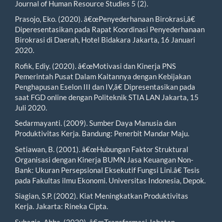
Journal of Human Resource Studies 5 (2).
Prasojo, Eko. (2020). â€œPenyederhanaan Birokrasi,â€
Diperesentasikan pada Rapat Koordinasi Penyederhanaan
Birokrasi di Daerah, Hotel Bidakara Jakarta, 16 Januari
2020.
Rofik, Ediy. (2020). â€œMotivasi dan Kinerja PNS
Pemerintah Pusat Dalam Kaitannya dengan Kebijakan
Penghapusan Eselon III dan IV,â€ Dipresentasikan pada
saat FGD online dengan Politeknik STIA LAN Jakarta, 15
Juli 2020.
Sedarmayanti. (2009). Sumber Daya Manusia dan
Produktivitas Kerja. Bandung: Penerbit Mandar Maju.
Setiawan, B. (2001). â€œHubungan Faktor Struktural
Organisasi dengan Kinerja BUMN Jasa Keuangan Non-
Bank: Ukuran Persepsional Eksekutif Fungsi Lini.â€ Tesis
pada Fakultas ilmu Ekonomi. Universitas Indonesia, Depok.
Siagian, S.P. (2002). Kiat Meningkatkan Produktivitas
Kerja. Jakarta: Rineka Cipta.
Subagja, Abba. (2020). â€œTransformasi Jabatan