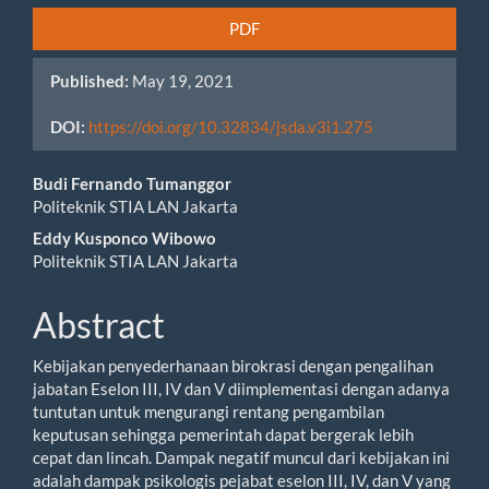
PDF
Published:
May 19, 2021
DOI:
https://doi.org/10.32834/jsda.v3i1.275
Main
Budi Fernando Tumanggor
Politeknik STIA LAN Jakarta
Article
Eddy Kusponco Wibowo
Content
Politeknik STIA LAN Jakarta
Abstract
Kebijakan penyederhanaan birokrasi dengan pengalihan
jabatan Eselon III, IV dan V diimplementasi dengan adanya
tuntutan untuk mengurangi rentang pengambilan
keputusan sehingga pemerintah dapat bergerak lebih
cepat dan lincah. Dampak negatif muncul dari kebijakan ini
adalah dampak psikologis pejabat eselon III, IV, dan V yang