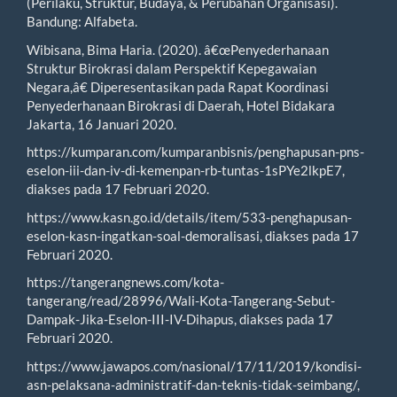
(Perilaku, Struktur, Budaya, & Perubahan Organisasi).
Bandung: Alfabeta.
Wibisana, Bima Haria. (2020). â€œPenyederhanaan
Struktur Birokrasi dalam Perspektif Kepegawaian
Negara,â€ Diperesentasikan pada Rapat Koordinasi
Penyederhanaan Birokrasi di Daerah, Hotel Bidakara
Jakarta, 16 Januari 2020.
https://kumparan.com/kumparanbisnis/penghapusan-pns-
eselon-iii-dan-iv-di-kemenpan-rb-tuntas-1sPYe2lkpE7,
diakses pada 17 Februari 2020.
https://www.kasn.go.id/details/item/533-penghapusan-
eselon-kasn-ingatkan-soal-demoralisasi, diakses pada 17
Februari 2020.
https://tangerangnews.com/kota-
tangerang/read/28996/Wali-Kota-Tangerang-Sebut-
Dampak-Jika-Eselon-III-IV-Dihapus, diakses pada 17
Februari 2020.
https://www.jawapos.com/nasional/17/11/2019/kondisi-
asn-pelaksana-administratif-dan-teknis-tidak-seimbang/,