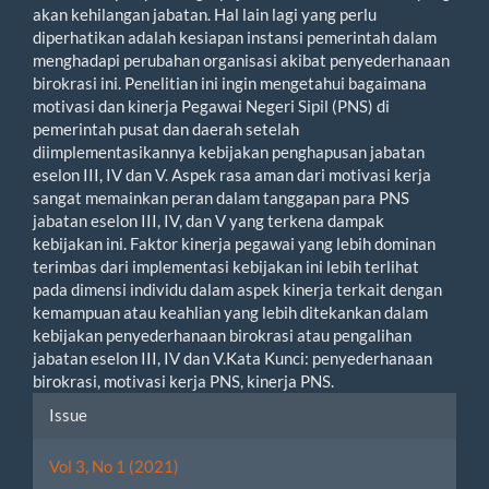
akan kehilangan jabatan. Hal lain lagi yang perlu
diperhatikan adalah kesiapan instansi pemerintah dalam
menghadapi perubahan organisasi akibat penyederhanaan
birokrasi ini. Penelitian ini ingin mengetahui bagaimana
motivasi dan kinerja Pegawai Negeri Sipil (PNS) di
pemerintah pusat dan daerah setelah
diimplementasikannya kebijakan penghapusan jabatan
eselon III, IV dan V. Aspek rasa aman dari motivasi kerja
sangat memainkan peran dalam tanggapan para PNS
jabatan eselon III, IV, dan V yang terkena dampak
kebijakan ini. Faktor kinerja pegawai yang lebih dominan
terimbas dari implementasi kebijakan ini lebih terlihat
pada dimensi individu dalam aspek kinerja terkait dengan
kemampuan atau keahlian yang lebih ditekankan dalam
kebijakan penyederhanaan birokrasi atau pengalihan
jabatan eselon III, IV dan V.Kata Kunci: penyederhanaan
birokrasi, motivasi kerja PNS, kinerja PNS.
Article
Issue
Details
Vol 3, No 1 (2021)