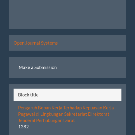
Developed
Open Journal Systems
By
Make
Make a Submission
a
Submission
Block title
Pengaruh Beban Kerja Terhadap Kepuasan Kerja
Pegawai di Lingkungan Sekretariat Direktorat
Jenderal Perhubungan Darat
1382