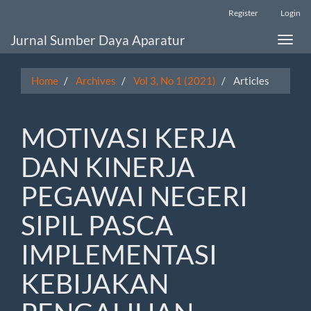
Main
Register
Login
Navigation
Main
Jurnal Sumber Daya Aparatur
Toggle
Content
naviga
Sidebar
Home
Archives
Vol 3, No 1 (2021)
Articles
MOTIVASI KERJA
DAN KINERJA
PEGAWAI NEGERI
SIPIL PASCA
IMPLEMENTASI
KEBIJAKAN