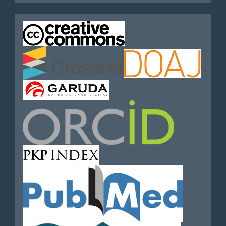
IndexedBy