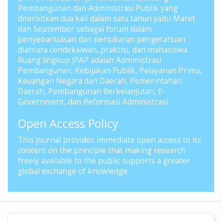
Pembangunan dan Administrasi Publik yang
diterbitkan dua kali dalam satu tahun yaitu Maret
dan September sebagai forum dalam
penyebarluasan dan pertukaran pengetahuan
diantara cendekaiwan, praktisi, dan mahasiswa.
Ruang lingkup JPAP adalah Administrasi
Pembangunan, Kebijakan Publik, Pelayanan Prima,
Keuangan Negara dan Daerah, Pemerintahan
Daerah, Pembangunan Berkelanjutan, E-
Government, dan Reformasi Administrasi
Open Access Policy
This journal provides immediate open access to its
content on the principle that making research
freely available to the public supports a greater
global exchange of knowledge.