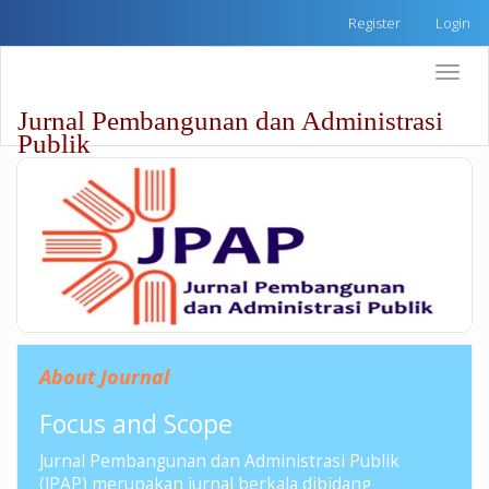
Quick
Register
Login
jump
to
Toggle
page
naviga
content
Jurnal Pembangunan dan Administrasi
Main
Publik
Navigation
Main
Content
Sidebar
About Journal
Focus and Scope
Jurnal Pembangunan dan Administrasi Publik
(JPAP) merupakan jurnal berkala dibidang